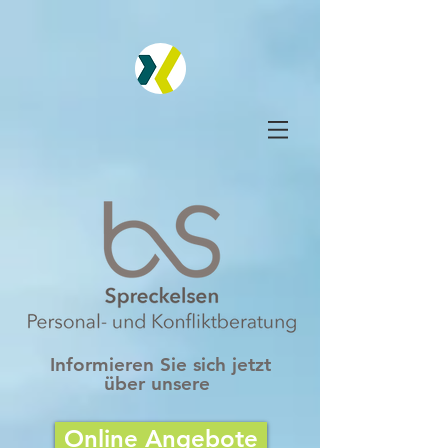
#comp-jt72zuyn { width: 826px; height: 335px; display: none
!important; } #comp-jv257k12 { width: 831px; height: 335px; display:
none !important; }
Informieren Sie sich jetzt
über
unsere
Online Angebote